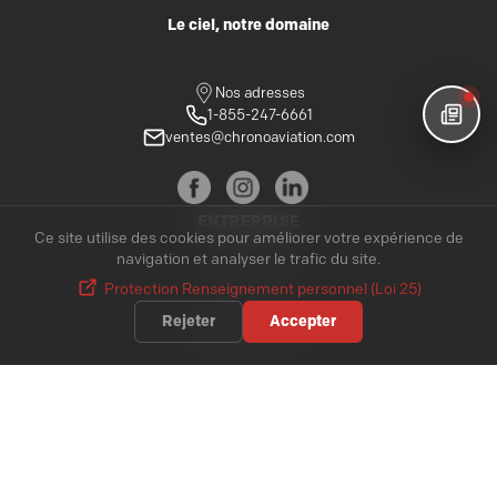
Le ciel, notre domaine
Nos adresses
1-855-247-6661
ventes@chronoaviation.com
ENTREPRISE
Ce site utilise des cookies pour améliorer votre expérience de
À propos
navigation et analyser le trafic du site.
Protection Renseignement personnel (Loi 25)
Carrières
Rejeter
Accepter
Devenir pilote
Ventes
SERVICES
Nolisement
Cargo